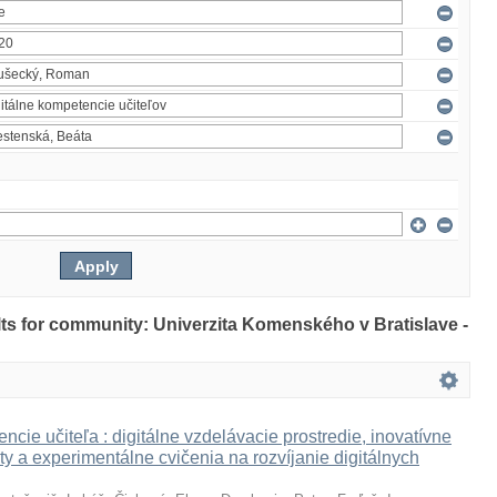
ults for community: Univerzita Komenského v Bratislave -
ncie učiteľa : digitálne vzdelávacie prostredie, inovatívne
ty a experimentálne cvičenia na rozvíjanie digitálnych