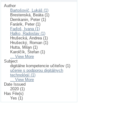
Author
Bartošovič, Lukáš (1)
Brestenská, Beáta (1)
Demkanin, Peter (1)
Farárik, Peter (1)
Faďoš, Ivana (1)
Halko, Radoslav (1)
Hrušecká, Andrea (1)
Hrušecký, Roman (1)
Hutta, Milan (1)
Karolčík, Štefan (1)
... View More
Subject
digitálne kompetencie učiteľov (1)
učenie s podporou digitálnych
technológií (1)
... View More
Date Issued
2020 (1)
Has File(s)
Yes (1)