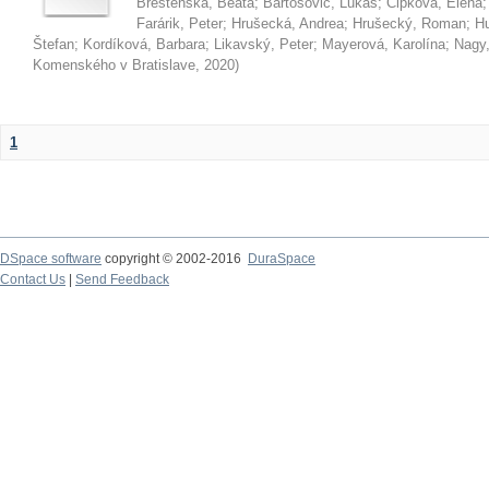
Brestenská, Beáta
;
Bartošovič, Lukáš
;
Čipková, Elena
Farárik, Peter
;
Hrušecká, Andrea
;
Hrušecký, Roman
;
Hu
Štefan
;
Kordíková, Barbara
;
Likavský, Peter
;
Mayerová, Karolína
;
Nagy,
Komenského v Bratislave
,
2020
)
1
DSpace software
copyright © 2002-2016
DuraSpace
Contact Us
|
Send Feedback