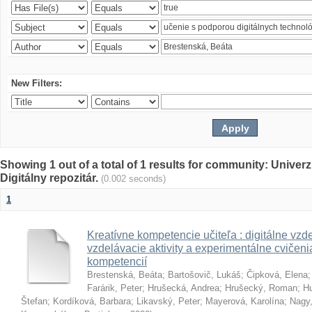
New Filters:
Showing 1 out of a total of 1 results for community: Univer
Digitálny repozitár.
(0.002 seconds)
1
Kreatívne kompetencie učiteľa : digitálne vzde
vzdelávacie aktivity a experimentálne cvičenia
kompetencií
Brestenská, Beáta
;
Bartošovič, Lukáš
;
Čipková, Elena
Farárik, Peter
;
Hrušecká, Andrea
;
Hrušecký, Roman
;
Hu
Štefan
;
Kordíková, Barbara
;
Likavský, Peter
;
Mayerová, Karolína
;
Nagy,