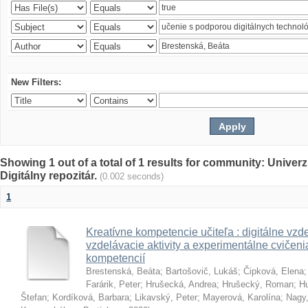
New Filters:
Showing 1 out of a total of 1 results for community: Univer
Digitálny repozitár.
(0.002 seconds)
1
Kreatívne kompetencie učiteľa : digitálne vzde
vzdelávacie aktivity a experimentálne cvičenia
kompetencií
Brestenská, Beáta
;
Bartošovič, Lukáš
;
Čipková, Elena
Farárik, Peter
;
Hrušecká, Andrea
;
Hrušecký, Roman
;
Hu
Štefan
;
Kordíková, Barbara
;
Likavský, Peter
;
Mayerová, Karolína
;
Nagy,