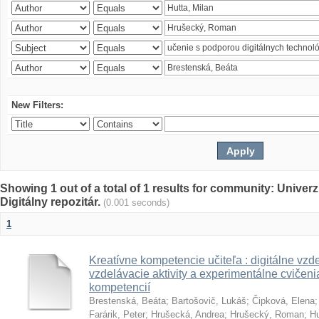
New Filters:
Showing 1 out of a total of 1 results for community: Univer
Digitálny repozitár.
(0.001 seconds)
1
Kreatívne kompetencie učiteľa : digitálne vzde
vzdelávacie aktivity a experimentálne cvičenia
kompetencií
Brestenská, Beáta
;
Bartošovič, Lukáš
;
Čipková, Elena
Farárik, Peter
;
Hrušecká, Andrea
;
Hrušecký, Roman
;
Hu