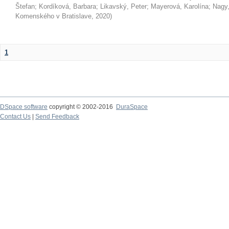
Štefan
;
Kordíková, Barbara
;
Likavský, Peter
;
Mayerová, Karolína
;
Nagy,
Komenského v Bratislave
,
2020
)
1
DSpace software
copyright © 2002-2016
DuraSpace
Contact Us
|
Send Feedback