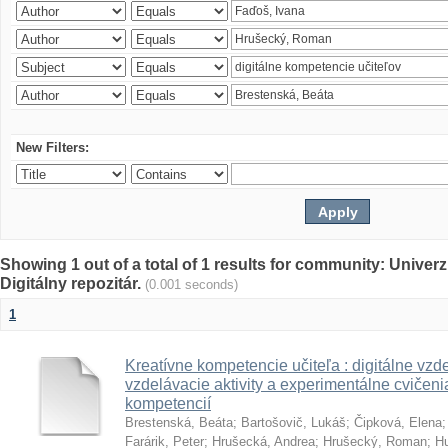
New Filters:
Showing 1 out of a total of 1 results for community: Univer
Digitálny repozitár.
(0.001 seconds)
1
Kreatívne kompetencie učiteľa : digitálne vzde
vzdelávacie aktivity a experimentálne cvičenia
kompetencií
Brestenská, Beáta
;
Bartošovič, Lukáš
;
Čipková, Elena
Farárik, Peter
;
Hrušecká, Andrea
;
Hrušecký, Roman
;
Hu