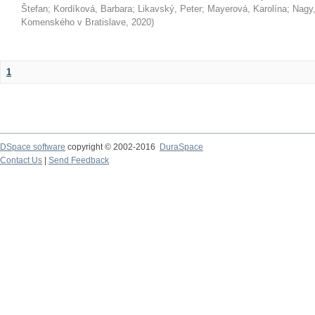
Štefan
;
Kordíková, Barbara
;
Likavský, Peter
;
Mayerová, Karolína
;
Nagy,
Komenského v Bratislave
,
2020
)
1
DSpace software
copyright © 2002-2016
DuraSpace
Contact Us
|
Send Feedback