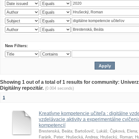
New Filters:
Showing 1 out of a total of 1 results for community: Univer
Digitálny repozitár.
(0.004 seconds)
1
Kreatívne kompetencie učiteľa : digitálne vzde
vzdelávacie aktivity a experimentálne cvičenia
kompetencií
Brestenská, Beáta
;
Bartošovič, Lukáš
;
Čipková, Elena
Farárik, Peter
;
Hrušecká, Andrea
;
Hrušecký, Roman
;
Hu