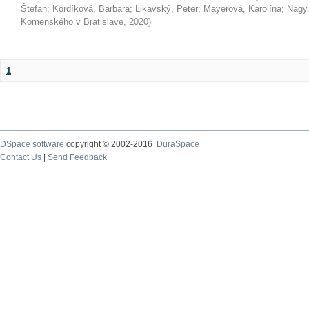
Štefan
;
Kordíková, Barbara
;
Likavský, Peter
;
Mayerová, Karolína
;
Nagy,
Komenského v Bratislave
,
2020
)
1
DSpace software
copyright © 2002-2016
DuraSpace
Contact Us
|
Send Feedback