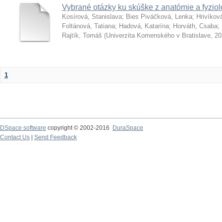
Vybrané otázky ku skúške z anatómie a fyziol
Kosírová, Stanislava
;
Bies Piváčková, Lenka
;
Hrivíkov
Foltánová, Tatiana
;
Hadová, Katarína
;
Horváth, Csaba
;
Rajtík, Tomáš
(
Univerzita Komenského v Bratislave
,
20
1
DSpace software
copyright © 2002-2016
DuraSpace
Contact Us
|
Send Feedback