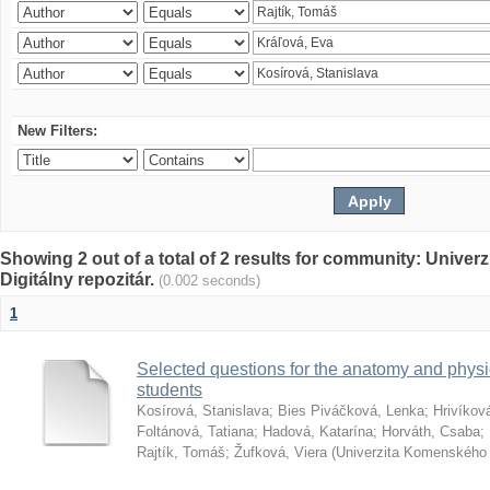
New Filters:
Showing 2 out of a total of 2 results for community: Univer
Digitálny repozitár.
(0.002 seconds)
1
Selected questions for the anatomy and phys
students
Kosírová, Stanislava
;
Bies Piváčková, Lenka
;
Hrivíkov
Foltánová, Tatiana
;
Hadová, Katarína
;
Horváth, Csaba
;
Rajtík, Tomáš
;
Žufková, Viera
(
Univerzita Komenského 