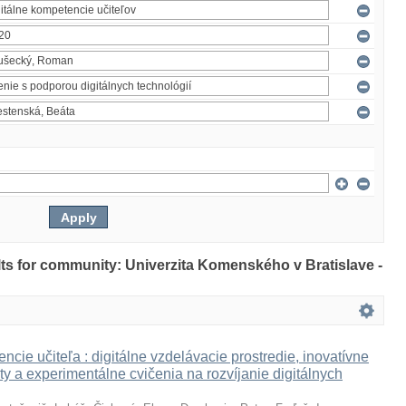
ults for community: Univerzita Komenského v Bratislave -
ncie učiteľa : digitálne vzdelávacie prostredie, inovatívne
ty a experimentálne cvičenia na rozvíjanie digitálnych