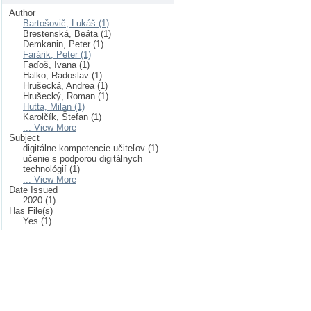
Author
Bartošovič, Lukáš (1)
Brestenská, Beáta (1)
Demkanin, Peter (1)
Farárik, Peter (1)
Faďoš, Ivana (1)
Halko, Radoslav (1)
Hrušecká, Andrea (1)
Hrušecký, Roman (1)
Hutta, Milan (1)
Karolčík, Štefan (1)
... View More
Subject
digitálne kompetencie učiteľov (1)
učenie s podporou digitálnych
technológií (1)
... View More
Date Issued
2020 (1)
Has File(s)
Yes (1)