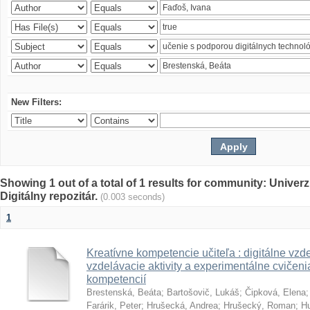
New Filters:
Showing 1 out of a total of 1 results for community: Univer
Digitálny repozitár.
(0.003 seconds)
1
Kreatívne kompetencie učiteľa : digitálne vzde
vzdelávacie aktivity a experimentálne cvičenia
kompetencií
Brestenská, Beáta
;
Bartošovič, Lukáš
;
Čipková, Elena
Farárik, Peter
;
Hrušecká, Andrea
;
Hrušecký, Roman
;
Hu