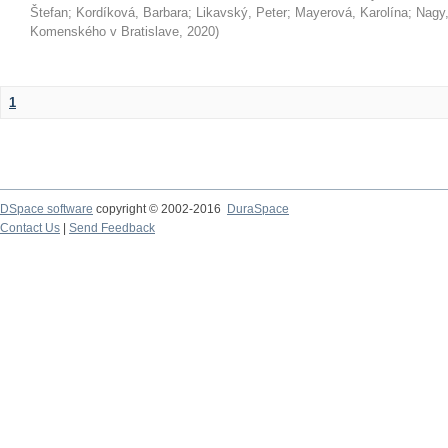
Štefan
;
Kordíková, Barbara
;
Likavský, Peter
;
Mayerová, Karolína
;
Nagy,
Komenského v Bratislave
,
2020
)
1
DSpace software
copyright © 2002-2016
DuraSpace
Contact Us
|
Send Feedback