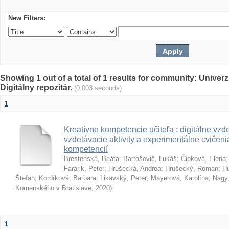
New Filters:
Showing 1 out of a total of 1 results for community: Univer
Digitálny repozitár.
(0.003 seconds)
1
Kreatívne kompetencie učiteľa : digitálne vzde
vzdelávacie aktivity a experimentálne cvičenia
kompetencií
Brestenská, Beáta
;
Bartošovič, Lukáš
;
Čipková, Elena
Farárik, Peter
;
Hrušecká, Andrea
;
Hrušecký, Roman
;
Hu
Štefan
;
Kordíková, Barbara
;
Likavský, Peter
;
Mayerová, Karolína
;
Nagy,
Komenského v Bratislave
,
2020
)
1