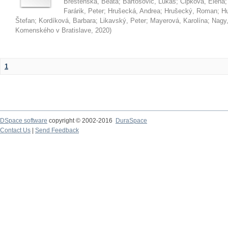
Brestenská, Beáta
;
Bartošovič, Lukáš
;
Čipková, Elena
Farárik, Peter
;
Hrušecká, Andrea
;
Hrušecký, Roman
;
Hu
Štefan
;
Kordíková, Barbara
;
Likavský, Peter
;
Mayerová, Karolína
;
Nagy,
Komenského v Bratislave
,
2020
)
1
DSpace software
copyright © 2002-2016
DuraSpace
Contact Us
|
Send Feedback