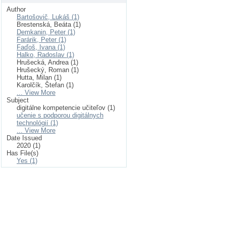
Author
Bartošovič, Lukáš (1)
Brestenská, Beáta (1)
Demkanin, Peter (1)
Farárik, Peter (1)
Faďoš, Ivana (1)
Halko, Radoslav (1)
Hrušecká, Andrea (1)
Hrušecký, Roman (1)
Hutta, Milan (1)
Karolčík, Štefan (1)
... View More
Subject
digitálne kompetencie učiteľov (1)
učenie s podporou digitálnych
technológií (1)
... View More
Date Issued
2020 (1)
Has File(s)
Yes (1)