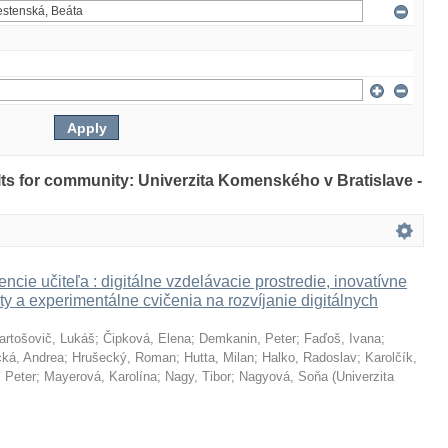
ults for community: Univerzita Komenského v Bratislave -
ncie učiteľa : digitálne vzdelávacie prostredie, inovatívne
ty a experimentálne cvičenia na rozvíjanie digitálnych
artošovič, Lukáš
;
Čipková, Elena
;
Demkanin, Peter
;
Faďoš, Ivana
;
ká, Andrea
;
Hrušecký, Roman
;
Hutta, Milan
;
Halko, Radoslav
;
Karolčík,
 Peter
;
Mayerová, Karolína
;
Nagy, Tibor
;
Nagyová, Soňa
(
Univerzita