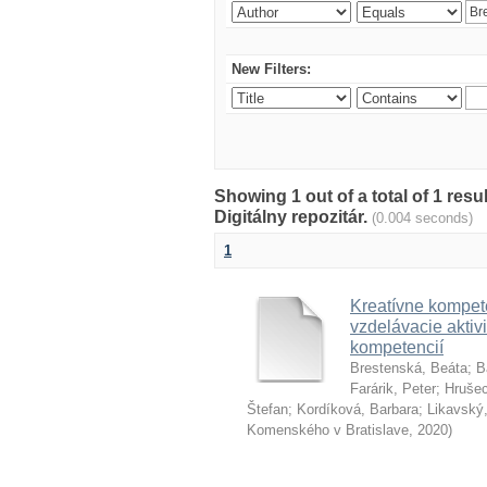
New Filters:
Showing 1 out of a total of 1 res
Digitálny repozitár.
(0.004 seconds)
1
Kreatívne kompete
vzdelávacie aktivi
kompetencií
Brestenská, Beáta
;
B
Farárik, Peter
;
Hrušec
Štefan
;
Kordíková, Barbara
;
Likavský,
Komenského v Bratislave
,
2020
)