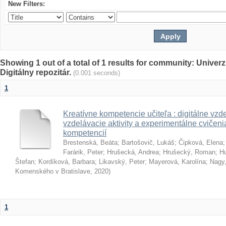
New Filters:
Showing 1 out of a total of 1 results for community: Univer
Digitálny repozitár.
(0.001 seconds)
1
Kreatívne kompetencie učiteľa : digitálne vzde
vzdelávacie aktivity a experimentálne cvičenia
kompetencií
Brestenská, Beáta
;
Bartošovič, Lukáš
;
Čipková, Elena
Farárik, Peter
;
Hrušecká, Andrea
;
Hrušecký, Roman
;
Hu
Štefan
;
Kordíková, Barbara
;
Likavský, Peter
;
Mayerová, Karolína
;
Nagy,
Komenského v Bratislave
,
2020
)
1