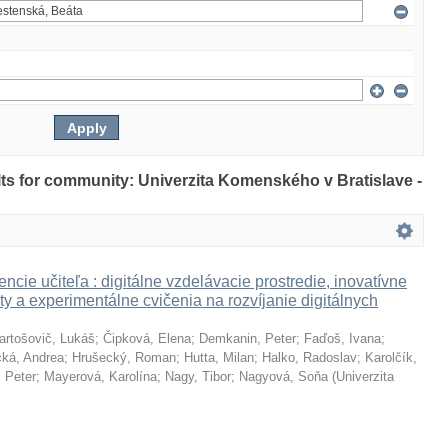
ults for community: Univerzita Komenského v Bratislave -
ncie učiteľa : digitálne vzdelávacie prostredie, inovatívne
ty a experimentálne cvičenia na rozvíjanie digitálnych
artošovič, Lukáš
;
Čipková, Elena
;
Demkanin, Peter
;
Faďoš, Ivana
;
ká, Andrea
;
Hrušecký, Roman
;
Hutta, Milan
;
Halko, Radoslav
;
Karolčík,
 Peter
;
Mayerová, Karolína
;
Nagy, Tibor
;
Nagyová, Soňa
(
Univerzita