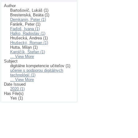
Author
Bartošovič, Lukáš (1)
Brestenská, Beáta (1)
Demkanin, Peter (1)
Farárik, Peter (1)
Faďoš, Ivana (1)
Halko, Radoslav (1)
Hrušecká, Andrea (1)
Hrušecký, Roman (1)
Hutta, Milan (1)
Karolčík, Štefan (1)
... View More
Subject
digitálne kompetencie učiteľov (1)
učenie s podporou digitálnych
technológií (1)
... View More
Date Issued
2020 (1)
Has File(s)
Yes (1)