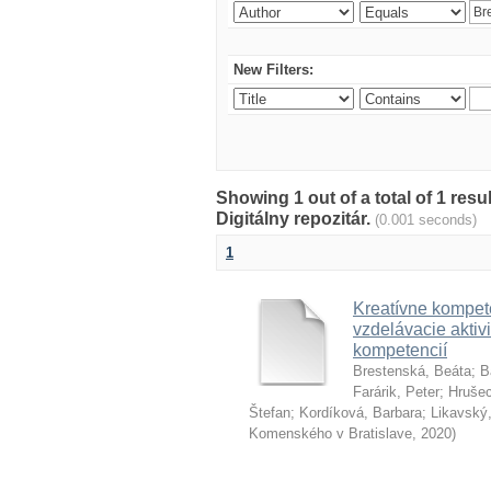
New Filters:
Showing 1 out of a total of 1 res
Digitálny repozitár.
(0.001 seconds)
1
Kreatívne kompete
vzdelávacie aktivi
kompetencií
Brestenská, Beáta
;
B
Farárik, Peter
;
Hrušec
Štefan
;
Kordíková, Barbara
;
Likavský,
Komenského v Bratislave
,
2020
)