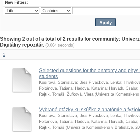
New Filters:
Showing 2 out of a total of 2 results for community: Univer
Digitálny repozitár.
(0.004 seconds)
1
Selected questions for the anatomy and phys
students
Kosírová, Stanislava
;
Bies Piváčková, Lenka
;
Hrivíkov
Foltánová, Tatiana
;
Hadová, Katarína
;
Horváth, Csaba
;
Rajtík, Tomáš
;
Žufková, Viera
(
Univerzita Komenského 
Vybrané otázky ku skúške z anatómie a fyziol
Kosírová, Stanislava
;
Bies Piváčková, Lenka
;
Hrivíkov
Foltánová, Tatiana
;
Hadová, Katarína
;
Horváth, Csaba
;
Rajtík, Tomáš
(
Univerzita Komenského v Bratislave
,
20