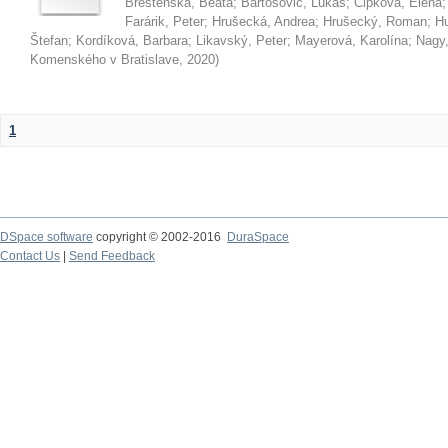
Brestenská, Beáta
;
Bartošovič, Lukáš
;
Čipková, Elena
Farárik, Peter
;
Hrušecká, Andrea
;
Hrušecký, Roman
;
Hu
Štefan
;
Kordíková, Barbara
;
Likavský, Peter
;
Mayerová, Karolína
;
Nagy,
Komenského v Bratislave
,
2020
)
1
DSpace software
copyright © 2002-2016
DuraSpace
Contact Us
|
Send Feedback