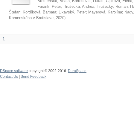
Brestenská, Beáta
;
Bartošovič, Lukáš
;
Čipková, Elena
Farárik, Peter
;
Hrušecká, Andrea
;
Hrušecký, Roman
;
Hu
Štefan
;
Kordíková, Barbara
;
Likavský, Peter
;
Mayerová, Karolína
;
Nagy,
Komenského v Bratislave
,
2020
)
1
DSpace software
copyright © 2002-2016
DuraSpace
Contact Us
|
Send Feedback