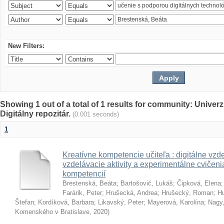
New Filters:
Showing 1 out of a total of 1 results for community: Univer
Digitálny repozitár.
(0.001 seconds)
1
Kreatívne kompetencie učiteľa : digitálne vzde
vzdelávacie aktivity a experimentálne cvičenia
kompetencií
Brestenská, Beáta
;
Bartošovič, Lukáš
;
Čipková, Elena
Farárik, Peter
;
Hrušecká, Andrea
;
Hrušecký, Roman
;
Hu
Štefan
;
Kordíková, Barbara
;
Likavský, Peter
;
Mayerová, Karolína
;
Nagy,
Komenského v Bratislave
,
2020
)