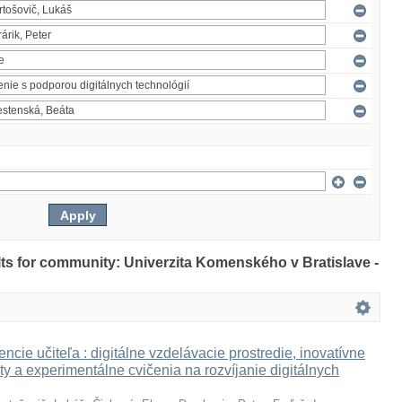
ults for community: Univerzita Komenského v Bratislave -
ncie učiteľa : digitálne vzdelávacie prostredie, inovatívne
ty a experimentálne cvičenia na rozvíjanie digitálnych