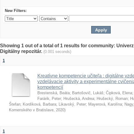
New Filters:
Showing 1 out of a total of 1 results for community: Univer
Digitálny repozitár.
(0.001 seconds)
1
Kreatívne kompetencie učiteľa : digitálne vzde
vzdelávacie aktivity a experimentálne cvičenia
kompetencií
Brestenská, Beáta
;
Bartošovič, Lukáš
;
Čipková, Elena
Farárik, Peter
;
Hrušecká, Andrea
;
Hrušecký, Roman
;
Hu
Štefan
;
Kordíková, Barbara
;
Likavský, Peter
;
Mayerová, Karolína
;
Nagy,
Komenského v Bratislave
,
2020
)
1