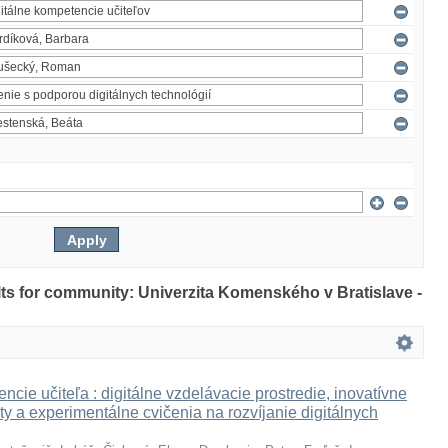
ults for community: Univerzita Komenského v Bratislave -
ncie učiteľa : digitálne vzdelávacie prostredie, inovatívne
ty a experimentálne cvičenia na rozvíjanie digitálnych