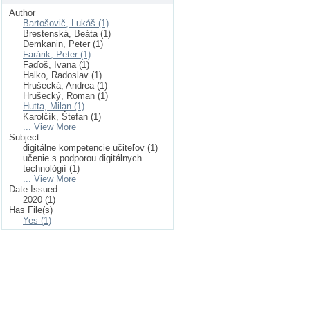
Author
Bartošovič, Lukáš (1)
Brestenská, Beáta (1)
Demkanin, Peter (1)
Farárik, Peter (1)
Faďoš, Ivana (1)
Halko, Radoslav (1)
Hrušecká, Andrea (1)
Hrušecký, Roman (1)
Hutta, Milan (1)
Karolčík, Štefan (1)
... View More
Subject
digitálne kompetencie učiteľov (1)
učenie s podporou digitálnych
technológií (1)
... View More
Date Issued
2020 (1)
Has File(s)
Yes (1)