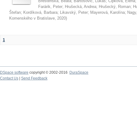
Brestenská, Beáta
;
Bartošovič, Lukáš
;
Čipková, Elena
Farárik, Peter
;
Hrušecká, Andrea
;
Hrušecký, Roman
;
Hu
Štefan
;
Kordíková, Barbara
;
Likavský, Peter
;
Mayerová, Karolína
;
Nagy,
Komenského v Bratislave
,
2020
)
1
DSpace software
copyright © 2002-2016
DuraSpace
Contact Us
|
Send Feedback