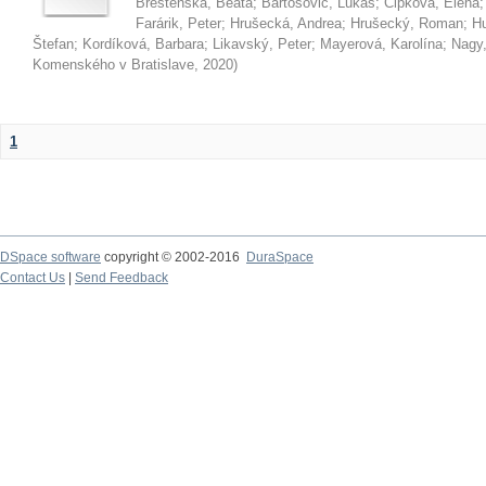
Brestenská, Beáta
;
Bartošovič, Lukáš
;
Čipková, Elena
Farárik, Peter
;
Hrušecká, Andrea
;
Hrušecký, Roman
;
Hu
Štefan
;
Kordíková, Barbara
;
Likavský, Peter
;
Mayerová, Karolína
;
Nagy,
Komenského v Bratislave
,
2020
)
1
DSpace software
copyright © 2002-2016
DuraSpace
Contact Us
|
Send Feedback