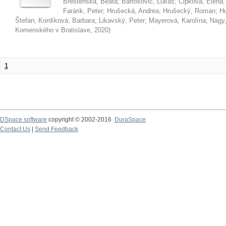
Brestenská, Beáta
;
Bartošovič, Lukáš
;
Čipková, Elena
Farárik, Peter
;
Hrušecká, Andrea
;
Hrušecký, Roman
;
Hu
Štefan
;
Kordíková, Barbara
;
Likavský, Peter
;
Mayerová, Karolína
;
Nagy,
Komenského v Bratislave
,
2020
)
1
DSpace software
copyright © 2002-2016
DuraSpace
Contact Us
|
Send Feedback