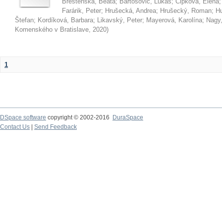
Brestenská, Beáta
;
Bartošovič, Lukáš
;
Čipková, Elena
Farárik, Peter
;
Hrušecká, Andrea
;
Hrušecký, Roman
;
Hu
Štefan
;
Kordíková, Barbara
;
Likavský, Peter
;
Mayerová, Karolína
;
Nagy,
Komenského v Bratislave
,
2020
)
1
DSpace software
copyright © 2002-2016
DuraSpace
Contact Us
|
Send Feedback