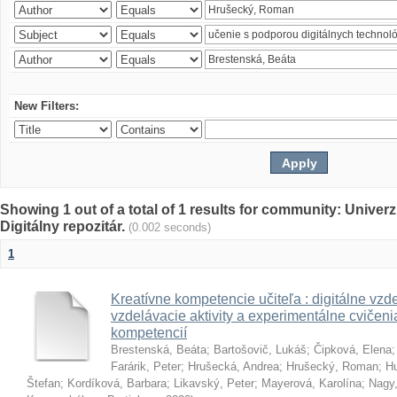
New Filters:
Showing 1 out of a total of 1 results for community: Univer
Digitálny repozitár.
(0.002 seconds)
1
Kreatívne kompetencie učiteľa : digitálne vzde
vzdelávacie aktivity a experimentálne cvičenia
kompetencií
Brestenská, Beáta
;
Bartošovič, Lukáš
;
Čipková, Elena
Farárik, Peter
;
Hrušecká, Andrea
;
Hrušecký, Roman
;
Hu
Štefan
;
Kordíková, Barbara
;
Likavský, Peter
;
Mayerová, Karolína
;
Nagy,