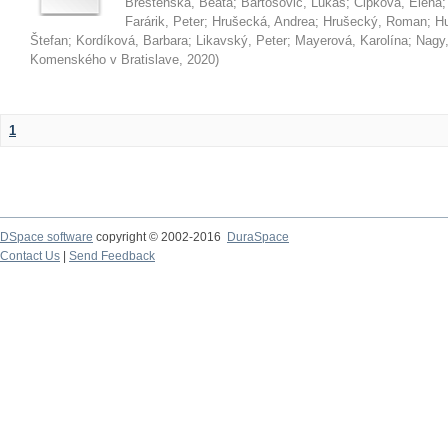
Brestenská, Beáta
;
Bartošovič, Lukáš
;
Čipková, Elena
Farárik, Peter
;
Hrušecká, Andrea
;
Hrušecký, Roman
;
Hu
Štefan
;
Kordíková, Barbara
;
Likavský, Peter
;
Mayerová, Karolína
;
Nagy,
Komenského v Bratislave
,
2020
)
1
DSpace software
copyright © 2002-2016
DuraSpace
Contact Us
|
Send Feedback