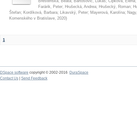
Brestenská, Beáta
;
Bartošovič, Lukáš
;
Čipková, Elena
Farárik, Peter
;
Hrušecká, Andrea
;
Hrušecký, Roman
;
Hu
Štefan
;
Kordíková, Barbara
;
Likavský, Peter
;
Mayerová, Karolína
;
Nagy,
Komenského v Bratislave
,
2020
)
1
DSpace software
copyright © 2002-2016
DuraSpace
Contact Us
|
Send Feedback