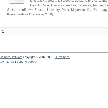
Brestenská, Beáta
;
Bartošovič, Lukáš
;
Čipková, Elena
Farárik, Peter
;
Hrušecká, Andrea
;
Hrušecký, Roman
;
Hu
Štefan
;
Kordíková, Barbara
;
Likavský, Peter
;
Mayerová, Karolína
;
Nagy,
Komenského v Bratislave
,
2020
)
1
DSpace software
copyright © 2002-2016
DuraSpace
Contact Us
|
Send Feedback