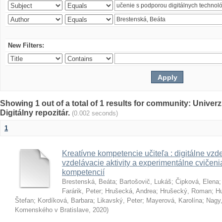
New Filters:
Showing 1 out of a total of 1 results for community: Univer
Digitálny repozitár.
(0.002 seconds)
1
Kreatívne kompetencie učiteľa : digitálne vzde
vzdelávacie aktivity a experimentálne cvičenia
kompetencií
Brestenská, Beáta
;
Bartošovič, Lukáš
;
Čipková, Elena
Farárik, Peter
;
Hrušecká, Andrea
;
Hrušecký, Roman
;
Hu
Štefan
;
Kordíková, Barbara
;
Likavský, Peter
;
Mayerová, Karolína
;
Nagy,
Komenského v Bratislave
,
2020
)