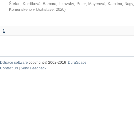
Štefan
;
Kordíková, Barbara
;
Likavský, Peter
;
Mayerová, Karolína
;
Nagy,
Komenského v Bratislave
,
2020
)
1
DSpace software
copyright © 2002-2016
DuraSpace
Contact Us
|
Send Feedback