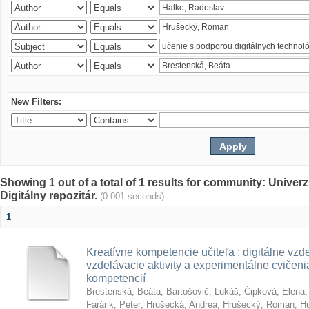
New Filters:
Showing 1 out of a total of 1 results for community: Univer
Digitálny repozitár.
(0.001 seconds)
1
Kreatívne kompetencie učiteľa : digitálne vzde
vzdelávacie aktivity a experimentálne cvičenia
kompetencií
Brestenská, Beáta
;
Bartošovič, Lukáš
;
Čipková, Elena
Farárik, Peter
;
Hrušecká, Andrea
;
Hrušecký, Roman
;
Hu