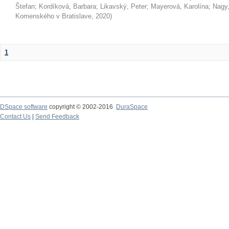
Štefan
;
Kordíková, Barbara
;
Likavský, Peter
;
Mayerová, Karolína
;
Nagy,
Komenského v Bratislave
,
2020
)
1
DSpace software
copyright © 2002-2016
DuraSpace
Contact Us
|
Send Feedback