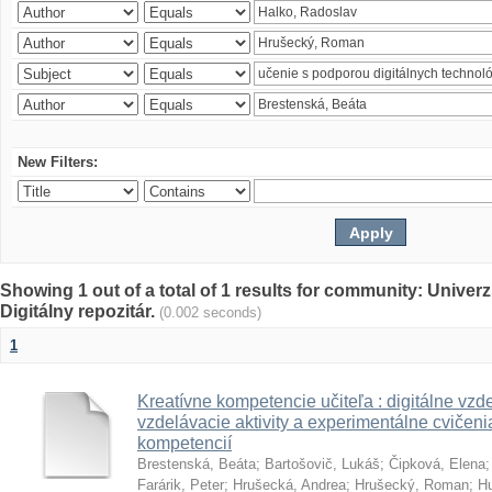
New Filters:
Showing 1 out of a total of 1 results for community: Univer
Digitálny repozitár.
(0.002 seconds)
1
Kreatívne kompetencie učiteľa : digitálne vzde
vzdelávacie aktivity a experimentálne cvičenia
kompetencií
Brestenská, Beáta
;
Bartošovič, Lukáš
;
Čipková, Elena
Farárik, Peter
;
Hrušecká, Andrea
;
Hrušecký, Roman
;
Hu