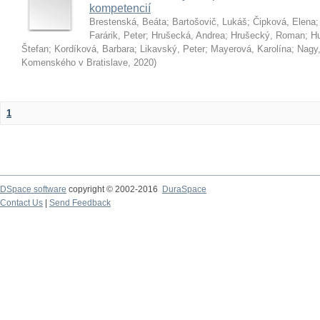
kompetencií
Brestenská, Beáta
;
Bartošovič, Lukáš
;
Čipková, Elena
Farárik, Peter
;
Hrušecká, Andrea
;
Hrušecký, Roman
;
Hu
Štefan
;
Kordíková, Barbara
;
Likavský, Peter
;
Mayerová, Karolína
;
Nagy,
Komenského v Bratislave
,
2020
)
1
DSpace software
copyright © 2002-2016
DuraSpace
Contact Us
|
Send Feedback