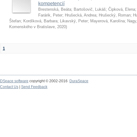
kompetencií
Brestenská, Beáta
;
Bartošovič, Lukáš
;
Čipková, Elena
Farárik, Peter
;
Hrušecká, Andrea
;
Hrušecký, Roman
;
Hu
Štefan
;
Kordíková, Barbara
;
Likavský, Peter
;
Mayerová, Karolína
;
Nagy,
Komenského v Bratislave
,
2020
)
1
DSpace software
copyright © 2002-2016
DuraSpace
Contact Us
|
Send Feedback