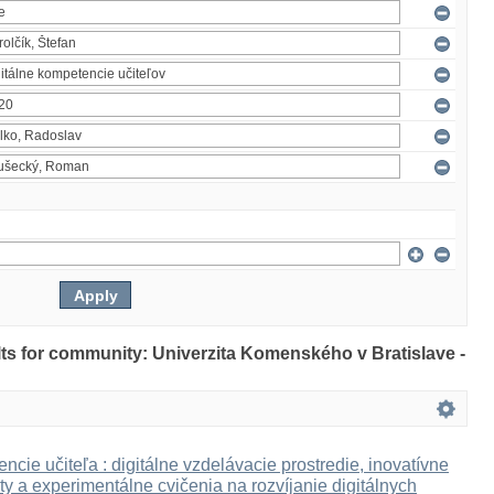
ults for community: Univerzita Komenského v Bratislave -
ncie učiteľa : digitálne vzdelávacie prostredie, inovatívne
ty a experimentálne cvičenia na rozvíjanie digitálnych