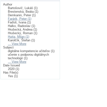
Author
Bartošovič, Lukáš (1)
Brestenská, Beáta (1)
Demkanin, Peter (1)
Farárik, Peter (1)
Faďoš, Ivana (1)
Halko, Radoslav (1)
Hrušecká, Andrea (1)
Hrušecký, Roman (1)
Hutta, Milan (1)
Karolčík, Štefan (1)
... View More
Subject
digitálne kompetencie učiteľov (1)
učenie s podporou digitálnych
technológií (1)
... View More
Date Issued
2020 (1)
Has File(s)
Yes (1)