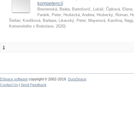
kompetencií
Brestenská, Beáta
;
Bartošovič, Lukáš
;
Čipková, Elena
Farárik, Peter
;
Hrušecká, Andrea
;
Hrušecký, Roman
;
Hu
Štefan
;
Kordíková, Barbara
;
Likavský, Peter
;
Mayerová, Karolína
;
Nagy,
Komenského v Bratislave
,
2020
)
1
DSpace software
copyright © 2002-2016
DuraSpace
Contact Us
|
Send Feedback