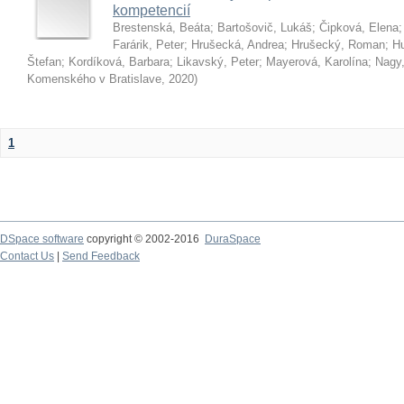
kompetencií
Brestenská, Beáta
;
Bartošovič, Lukáš
;
Čipková, Elena
Farárik, Peter
;
Hrušecká, Andrea
;
Hrušecký, Roman
;
Hu
Štefan
;
Kordíková, Barbara
;
Likavský, Peter
;
Mayerová, Karolína
;
Nagy,
Komenského v Bratislave
,
2020
)
1
DSpace software
copyright © 2002-2016
DuraSpace
Contact Us
|
Send Feedback