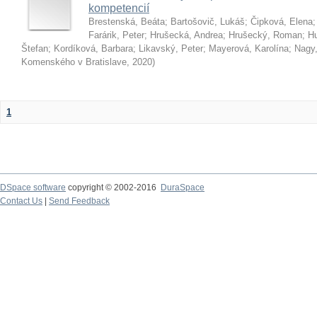
kompetencií
Brestenská, Beáta
;
Bartošovič, Lukáš
;
Čipková, Elena
Farárik, Peter
;
Hrušecká, Andrea
;
Hrušecký, Roman
;
Hu
Štefan
;
Kordíková, Barbara
;
Likavský, Peter
;
Mayerová, Karolína
;
Nagy,
Komenského v Bratislave
,
2020
)
1
DSpace software
copyright © 2002-2016
DuraSpace
Contact Us
|
Send Feedback