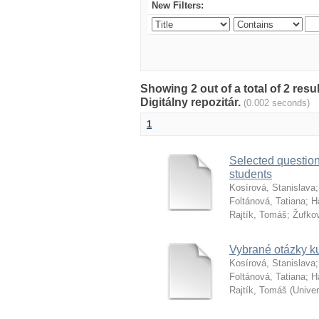
New Filters:
Showing 2 out of a total of 2 res
Digitálny repozitár.
(0.002 seconds)
1
Selected questio
students
Kosírová, Stanislava
Foltánová, Tatiana
;
H
Rajtík, Tomáš
;
Žufkov
Vybrané otázky ku
Kosírová, Stanislava
Foltánová, Tatiana
;
H
Rajtík, Tomáš
(
Unive