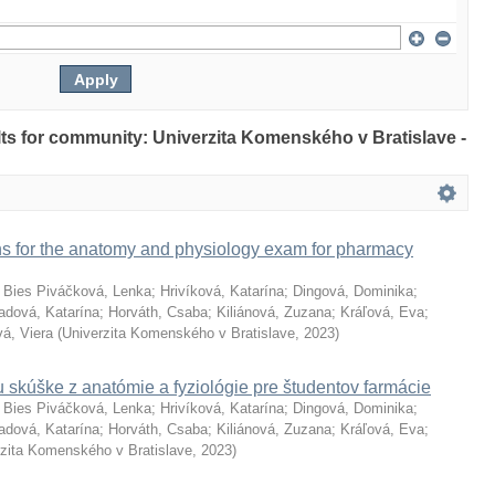
ults for community: Univerzita Komenského v Bratislave -
ns for the anatomy and physiology exam for pharmacy
;
Bies Piváčková, Lenka
;
Hrivíková, Katarína
;
Dingová, Dominika
;
adová, Katarína
;
Horváth, Csaba
;
Kiliánová, Zuzana
;
Kráľová, Eva
;
á, Viera
(
Univerzita Komenského v Bratislave
,
2023
)
 skúške z anatómie a fyziológie pre študentov farmácie
;
Bies Piváčková, Lenka
;
Hrivíková, Katarína
;
Dingová, Dominika
;
adová, Katarína
;
Horváth, Csaba
;
Kiliánová, Zuzana
;
Kráľová, Eva
;
rzita Komenského v Bratislave
,
2023
)