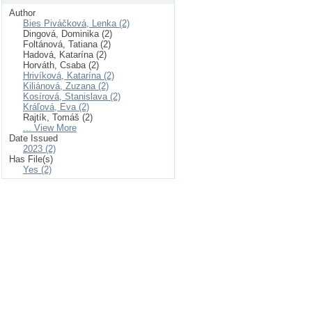
Author
Bies Piváčková, Lenka (2)
Dingová, Dominika (2)
Foltánová, Tatiana (2)
Hadová, Katarína (2)
Horváth, Csaba (2)
Hrivíková, Katarína (2)
Kiliánová, Zuzana (2)
Kosírová, Stanislava (2)
Kráľová, Eva (2)
Rajtík, Tomáš (2)
... View More
Date Issued
2023 (2)
Has File(s)
Yes (2)