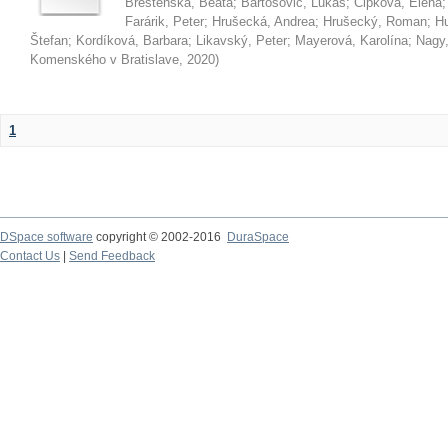
Brestenská, Beáta
;
Bartošovič, Lukáš
;
Čipková, Elena
Farárik, Peter
;
Hrušecká, Andrea
;
Hrušecký, Roman
;
Hu
Štefan
;
Kordíková, Barbara
;
Likavský, Peter
;
Mayerová, Karolína
;
Nagy,
Komenského v Bratislave
,
2020
)
1
DSpace software
copyright © 2002-2016
DuraSpace
Contact Us
|
Send Feedback