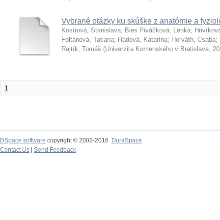
Vybrané otázky ku skúške z anatómie a fyziol
Kosírová, Stanislava
;
Bies Piváčková, Lenka
;
Hrivíkov
Foltánová, Tatiana
;
Hadová, Katarína
;
Horváth, Csaba
;
Rajtík, Tomáš
(
Univerzita Komenského v Bratislave
,
20
1
DSpace software
copyright © 2002-2016
DuraSpace
Contact Us
|
Send Feedback