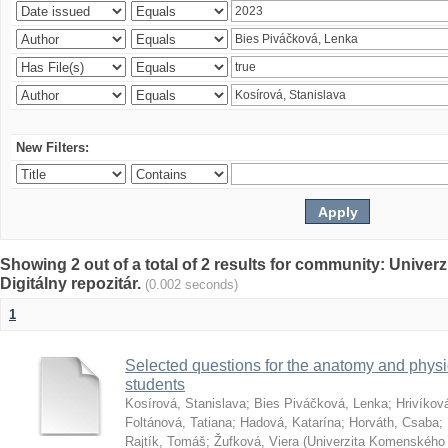
New Filters:
Showing 2 out of a total of 2 results for community: Univer
Digitálny repozitár.
(0.002 seconds)
1
Selected questions for the anatomy and phys
students
Kosírová, Stanislava
;
Bies Piváčková, Lenka
;
Hrivíkov
Foltánová, Tatiana
;
Hadová, Katarína
;
Horváth, Csaba
;
Rajtík, Tomáš
;
Žufková, Viera
(
Univerzita Komenského 