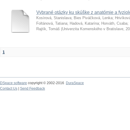
Vybrané otázky ku skúške z anatómie a fyziol
Kosírová, Stanislava
;
Bies Piváčková, Lenka
;
Hrivíkov
Foltánová, Tatiana
;
Hadová, Katarína
;
Horváth, Csaba
;
Rajtík, Tomáš
(
Univerzita Komenského v Bratislave
,
20
1
DSpace software
copyright © 2002-2016
DuraSpace
Contact Us
|
Send Feedback