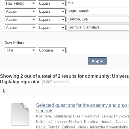
New Filters:
Showing 2 out of a total of 2 results for community: Univer
Digitálny repozitár.
(0.002 seconds)
1
Selected questions for the anatomy and phys
students
Kosírová, Stanislava
;
Bies Piváčková, Lenka
;
Hrivíkov
Foltánová, Tatiana
;
Hadová, Katarína
;
Horváth, Csaba
;
Rajtík, Tomáš
;
Žufková, Viera
(
Univerzita Komenského 