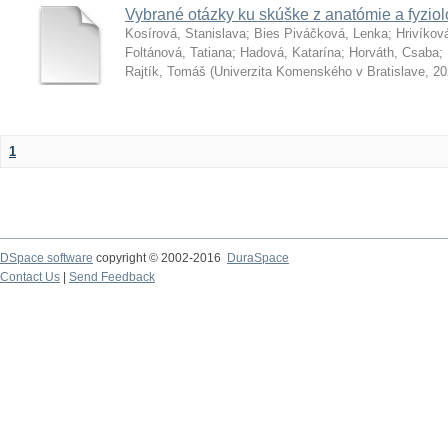
Vybrané otázky ku skúške z anatómie a fyziol
Kosírová, Stanislava
;
Bies Piváčková, Lenka
;
Hrivíkov
Foltánová, Tatiana
;
Hadová, Katarína
;
Horváth, Csaba
;
Rajtík, Tomáš
(
Univerzita Komenského v Bratislave
,
20
1
DSpace software
copyright © 2002-2016
DuraSpace
Contact Us
|
Send Feedback