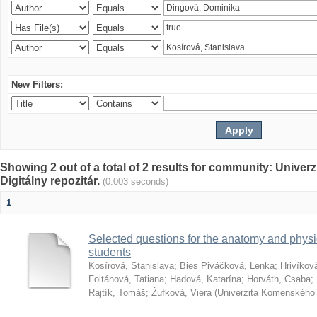
New Filters:
Showing 2 out of a total of 2 results for community: Univer
Digitálny repozitár.
(0.003 seconds)
1
Selected questions for the anatomy and phys
students
Kosírová, Stanislava
;
Bies Piváčková, Lenka
;
Hrivíkov
Foltánová, Tatiana
;
Hadová, Katarína
;
Horváth, Csaba
;
Rajtík, Tomáš
;
Žufková, Viera
(
Univerzita Komenského 