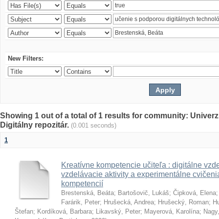
New Filters:
Showing 1 out of a total of 1 results for community: Univer
Digitálny repozitár.
(0.001 seconds)
1
Kreatívne kompetencie učiteľa : digitálne vzde
vzdelávacie aktivity a experimentálne cvičenia
kompetencií
Brestenská, Beáta
;
Bartošovič, Lukáš
;
Čipková, Elena
Farárik, Peter
;
Hrušecká, Andrea
;
Hrušecký, Roman
;
Hu
Štefan
;
Kordíková, Barbara
;
Likavský, Peter
;
Mayerová, Karolína
;
Nagy,