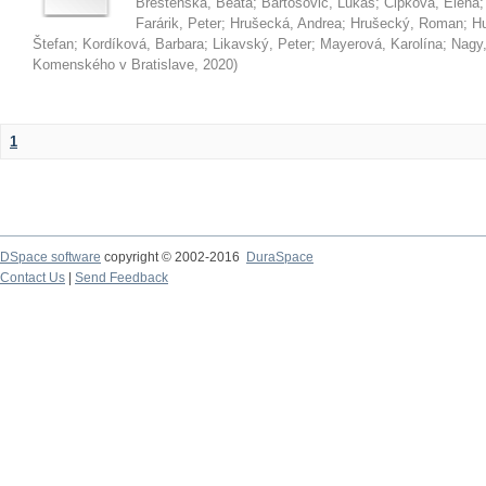
Brestenská, Beáta
;
Bartošovič, Lukáš
;
Čipková, Elena
Farárik, Peter
;
Hrušecká, Andrea
;
Hrušecký, Roman
;
Hu
Štefan
;
Kordíková, Barbara
;
Likavský, Peter
;
Mayerová, Karolína
;
Nagy,
Komenského v Bratislave
,
2020
)
1
DSpace software
copyright © 2002-2016
DuraSpace
Contact Us
|
Send Feedback