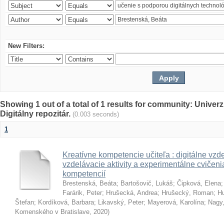
New Filters:
Showing 1 out of a total of 1 results for community: Univer
Digitálny repozitár.
(0.003 seconds)
1
Kreatívne kompetencie učiteľa : digitálne vzde
vzdelávacie aktivity a experimentálne cvičenia
kompetencií
Brestenská, Beáta
;
Bartošovič, Lukáš
;
Čipková, Elena
Farárik, Peter
;
Hrušecká, Andrea
;
Hrušecký, Roman
;
Hu
Štefan
;
Kordíková, Barbara
;
Likavský, Peter
;
Mayerová, Karolína
;
Nagy,
Komenského v Bratislave
,
2020
)