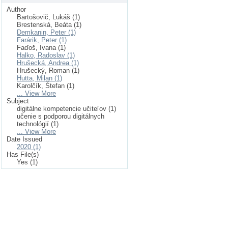
Author
Bartošovič, Lukáš (1)
Brestenská, Beáta (1)
Demkanin, Peter (1)
Farárik, Peter (1)
Faďoš, Ivana (1)
Halko, Radoslav (1)
Hrušecká, Andrea (1)
Hrušecký, Roman (1)
Hutta, Milan (1)
Karolčík, Štefan (1)
... View More
Subject
digitálne kompetencie učiteľov (1)
učenie s podporou digitálnych
technológií (1)
... View More
Date Issued
2020 (1)
Has File(s)
Yes (1)