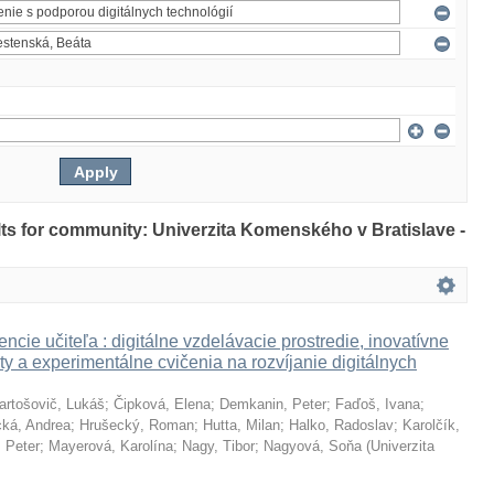
ults for community: Univerzita Komenského v Bratislave -
ncie učiteľa : digitálne vzdelávacie prostredie, inovatívne
ty a experimentálne cvičenia na rozvíjanie digitálnych
artošovič, Lukáš
;
Čipková, Elena
;
Demkanin, Peter
;
Faďoš, Ivana
;
ká, Andrea
;
Hrušecký, Roman
;
Hutta, Milan
;
Halko, Radoslav
;
Karolčík,
 Peter
;
Mayerová, Karolína
;
Nagy, Tibor
;
Nagyová, Soňa
(
Univerzita