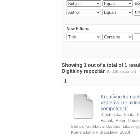
New Filters:
Showing 1 out of a total of 1 res
Digitálny repozitár.
(0.008 seconds)
1
Kreatívne kompete
vzdelávacie aktivi
kompetencií
Brestenská, Beáta
;
B
Farárik, Peter
;
Hrušec
Štefan
;
Kordíková, Barbara
;
Likavský,
Komenského v Bratislave
,
2020
)