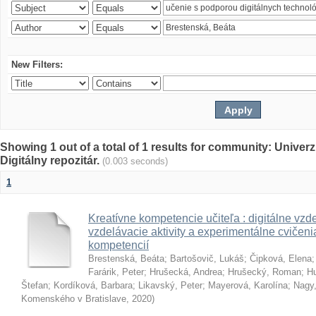
New Filters:
Showing 1 out of a total of 1 results for community: Univer
Digitálny repozitár.
(0.003 seconds)
1
Kreatívne kompetencie učiteľa : digitálne vzde
vzdelávacie aktivity a experimentálne cvičenia
kompetencií
Brestenská, Beáta
;
Bartošovič, Lukáš
;
Čipková, Elena
Farárik, Peter
;
Hrušecká, Andrea
;
Hrušecký, Roman
;
Hu
Štefan
;
Kordíková, Barbara
;
Likavský, Peter
;
Mayerová, Karolína
;
Nagy,
Komenského v Bratislave
,
2020
)