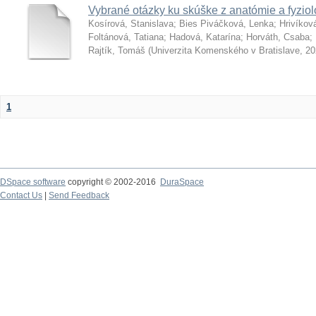
Vybrané otázky ku skúške z anatómie a fyziol
Kosírová, Stanislava
;
Bies Piváčková, Lenka
;
Hrivíkov
Foltánová, Tatiana
;
Hadová, Katarína
;
Horváth, Csaba
;
Rajtík, Tomáš
(
Univerzita Komenského v Bratislave
,
20
1
DSpace software
copyright © 2002-2016
DuraSpace
Contact Us
|
Send Feedback