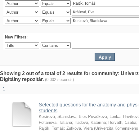
New Filters:
Showing 2 out of a total of 2 results for community: Univer
Digitálny repozitár.
(0.002 seconds)
1
Selected questions for the anatomy and phys
students
Kosírová, Stanislava
;
Bies Piváčková, Lenka
;
Hrivíkov
Foltánová, Tatiana
;
Hadová, Katarína
;
Horváth, Csaba
;
Rajtík, Tomáš
;
Žufková, Viera
(
Univerzita Komenského 